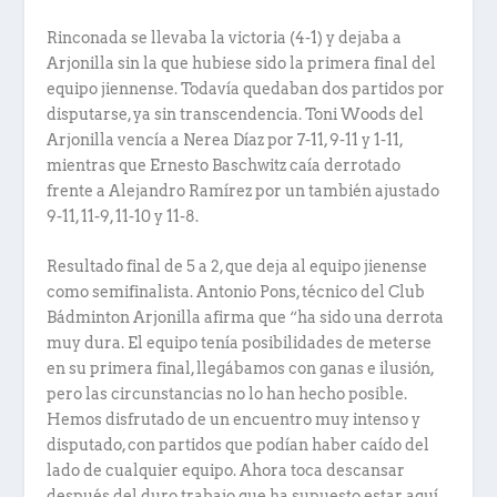
Rinconada se llevaba la victoria (4-1) y dejaba a
Arjonilla sin la que hubiese sido la primera final del
equipo jiennense. Todavía quedaban dos partidos por
disputarse, ya sin transcendencia. Toni Woods del
Arjonilla vencía a Nerea Díaz por 7-11, 9-11 y 1-11,
mientras que Ernesto Baschwitz caía derrotado
frente a Alejandro Ramírez por un también ajustado
9-11, 11-9, 11-10 y 11-8.
Resultado final de 5 a 2, que deja al equipo jienense
como semifinalista. Antonio Pons, técnico del Club
Bádminton Arjonilla afirma que “ha sido una derrota
muy dura. El equipo tenía posibilidades de meterse
en su primera final, llegábamos con ganas e ilusión,
pero las circunstancias no lo han hecho posible.
Hemos disfrutado de un encuentro muy intenso y
disputado, con partidos que podían haber caído del
lado de cualquier equipo. Ahora toca descansar
después del duro trabajo que ha supuesto estar aquí.