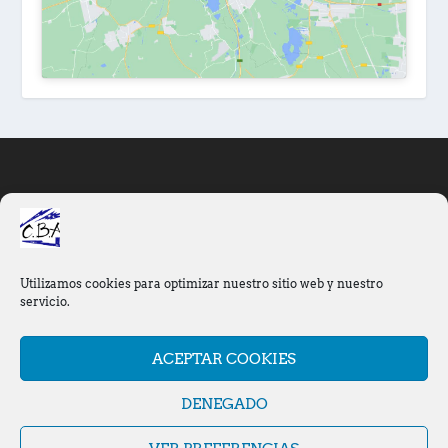
INFORMACIÓN
Área privada
Aviso Legal
Utilizamos cookies para optimizar nuestro sitio web y nuestro
servicio.
Política de cookies (UE)
ACEPTAR COOKIES
Política de privacidad
DENEGADO
Protección de las personas menores en el deporte