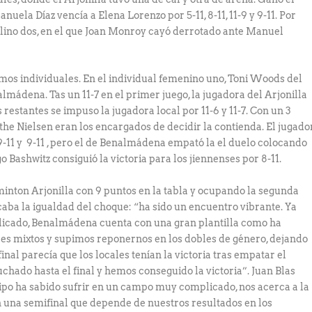
uela Díaz vencía a Elena Lorenzo por 5-11, 8-11, 11-9 y 9-11. Por
culino dos, en el que Joan Monroy cayó derrotado ante Manuel
timos individuales. En el individual femenino uno, Toni Woods del
almádena. Tas un 11-7 en el primer juego, la jugadora del Arjonilla
 restantes se impuso la jugadora local por 11-6 y 11-7. Con un 3
the Nielsen eran los encargados de decidir la contienda. El jugado
9-11 y 9-11 , pero el de Benalmádena empató la el duelo colocando
ego Bashwitz consiguió la victoria para los jiennenses por 8-11.
minton Arjonilla con 9 puntos en la tabla y ocupando la segunda
acaba la igualdad del choque: “ha sido un encuentro vibrante. Ya
licado, Benalmádena cuenta con una gran plantilla como ha
s mixtos y supimos reponernos en los dobles de género, dejando
inal parecía que los locales tenían la victoria tras empatar el
chado hasta el final y hemos conseguido la victoria”. Juan Blas
quipo ha sabido sufrir en un campo muy complicado, nos acerca a la
una semifinal que depende de nuestros resultados en los