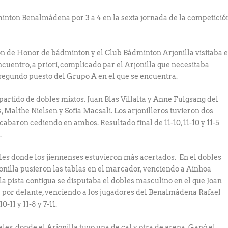
minton Benalmádena por 3 a 4 en la sexta jornada de la competició
n de Honor de bádminton y el Club Bádminton Arjonilla visitaba e
ntro, a priori, complicado par el Arjonilla que necesitaba
 segundo puesto del Grupo A en el que se encuentra.
artido de dobles mixtos. Juan Blas Villalta y Anne Fulgsang del
, Malthe Nielsen y Sofia Macsali. Los arjonilleros tuvieron dos
cabaron cediendo en ambos. Resultado final de 11-10, 11-10 y 11-5
.
es donde los jiennenses estuvieron más acertados. En el dobles
nilla pusieron las tablas en el marcador, venciendo a Ainhoa
n la pista contigua se disputaba el dobles masculino en el que Joan
a por delante, venciendo a los jugadores del Benalmádena Rafael
-11 y 11-8 y 7-11.
es, donde el Arjonilla tuvo una de cal y otra de arena. Ganó el