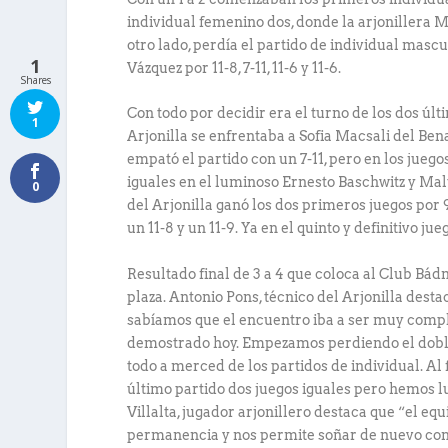
individual femenino dos, donde la arjonillera Man
otro lado, perdía el partido de individual mas
1
Vázquez por 11-8, 7-11, 11-6 y 11-6.
Shares
Con todo por decidir era el turno de los dos úl
1
Arjonilla se enfrentaba a Sofia Macsali del Ben
empató el partido con un 7-11, pero en los juegos
iguales en el luminoso Ernesto Baschwitz y Mal
0
del Arjonilla ganó los dos primeros juegos por 
un 11-8 y un 11-9. Ya en el quinto y definitivo ju
Resultado final de 3 a 4 que coloca al Club Bád
plaza. Antonio Pons, técnico del Arjonilla dest
sabíamos que el encuentro iba a ser muy comp
demostrado hoy. Empezamos perdiendo el doble
todo a merced de los partidos de individual. Al f
último partido dos juegos iguales pero hemos lu
Villalta, jugador arjonillero destaca que “el e
permanencia y nos permite soñar de nuevo con 