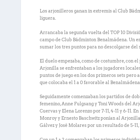
Los arjonilleros ganan in extremis al Club Bád
liguera.
Arrancaba la segunda vuelta del TOP 10 Divisió
campo de Club Bádminton Benalmádena. Un encue
sumar los tres puntos para no descolgarse del
El duelo empezaba, como de costumbre, con el p
Arjonilla se enfrentaban a los jugadores locales
puntos de juego en los dos primeros sets pero a
que colocaba el 1 a 0 favorable al Benalmádena
Seguidamente comenzaban los partidos de dobl
femenino, Anne Fulgsang y Toni Woods del Arjo
Cuervas y Elena Lorenzo por 7-11, 4-11 y 6-11. E
Monroy y Ernesto Baschwitz ponían al Arjonill
Gálvez y José Molares por un resultado de 5-11, 10
Con un 1 a 2 comenzaban los primeros individual