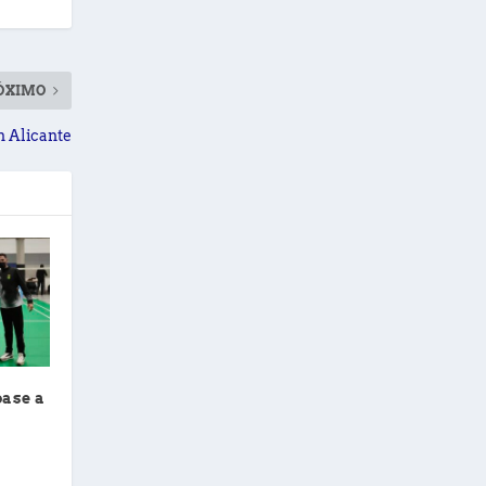
ÓXIMO
n Alicante
pase a