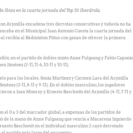
 de Ibiza en la cuarta jornada del Top 10 Iberdrola.
ton Arjonilla encadena tres derrotas consecutivas y todavía no ha
rancaba en el Municipal Juan Antonio Cuesta la cuarta jornada del
cal recibía al Bádminton Pitius con ganas de ofrecer la primera
ible, en el partido de dobles mixto Anne Fulgsang y Fabio Caponi
Jiménez (2-11, 11-6, 10-11 y 10-11).
o para los locales. Sonia Martínez y Carmen Lara del Arjonilla
énez (3-11, 8-11 y 9-11). En el dobles masculino, los jugadores
cieron a Joan Monroy y Ernesto Baschwitz del Arjonilla (4-11, 7-11 y
n el 0 a 3 del marcador global, a expensas de los partidos de
legó de la mano de Anne Fulgsang que vencía a Macarena Izquierdo
). Ernesto Baschwsit en el individual masculino 2 cayó derrotado
) en el partido más largo del encuentro.