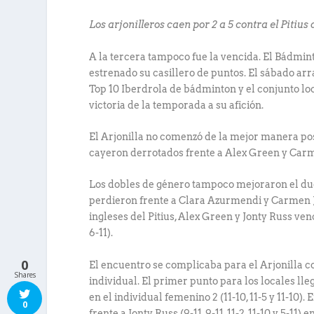
Los arjonilleros caen por 2 a 5 contra el Pitius
A la tercera tampoco fue la vencida. El Bádmin
estrenado su casillero de puntos. El sábado ar
Top 10 Iberdrola de bádminton y el conjunto lo
victoria de la temporada a su afición.
El Arjonilla no comenzó de la mejor manera pos
cayeron derrotados frente a Alex Green y Carmen 
Los dobles de género tampoco mejoraron el duel
perdieron frente a Clara Azurmendi y Carmen Jim
ingleses del Pitius, Alex Green y Jonty Russ ven
6-11).
0
El encuentro se complicaba para el Arjonilla co
Shares
individual. El primer punto para los locales l
en el individual femenino 2 (11-10, 11-5 y 11-10
0
frente a Jonty Russ (9-11, 9-11, 11-2, 11-10 y 5-11